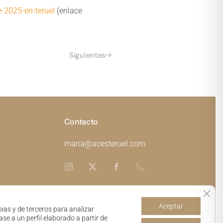
e-2025-en-teruel
(enlace
Siguientes
Contacto
maria@acesteruel.com
Cerra
Aceptar
ias y de terceros para analizar
ad
ase a un perfil elaborado a partir de