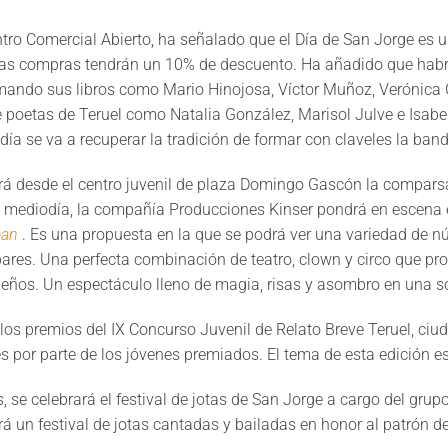
tro Comercial Abierto, ha señalado que el Día de San Jorge es 
las compras tendrán un 10% de descuento. Ha añadido que habr
mando sus libros como Mario Hinojosa, Víctor Muñoz, Verónica
oetas de Teruel como Natalia González, Marisol Julve e Isabel
ía se va a recuperar la tradición de formar con claveles la ban
drá desde el centro juvenil de plaza Domingo Gascón la compars
l mediodía, la compañía Producciones Kinser pondrá en escena en
ean
. Es una propuesta en la que se podrá ver una variedad de n
res. Una perfecta combinación de teatro, clown y circo que pro
eños. Un espectáculo lleno de magia, risas y asombro en una s
 los premios del IX Concurso Juvenil de Relato Breve Teruel, ciu
es por parte de los jóvenes premiados. El tema de esta edición e
s, se celebrará el festival de jotas de San Jorge a cargo del gru
rá un festival de jotas cantadas y bailadas en honor al patrón d