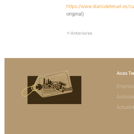
https://www.diariodeteruel.es/c
original)
Anteriores
Aces Te
Empres
Asóciat
Actuali