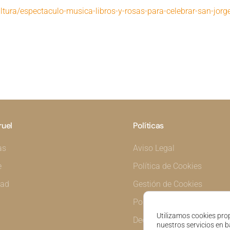
ultura/espectaculo-musica-libros-y-rosas-para-celebrar-san-jorg
ruel
Políticas
as
Aviso Legal
e
Política de Cookies
dad
Gestión de Cookies
Política de Privacidad
Utilizamos cookies prop
Declaración de Accesibilid
nuestros servicios en b