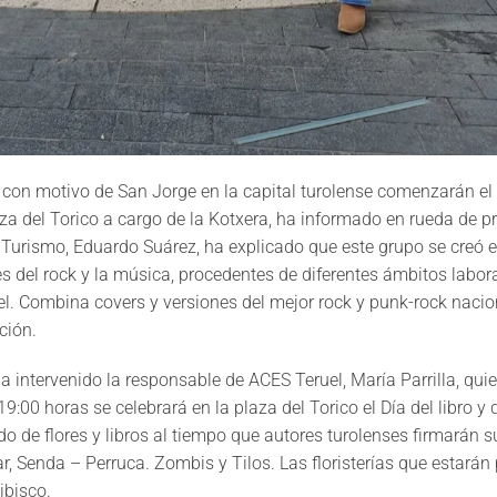
con motivo de San Jorge en la capital turolense comenzarán el 
aza del Torico a cargo de la Kotxera, ha informado en rueda de 
 y Turismo, Eduardo Suárez, ha explicado que este grupo se cre
 del rock y la música, procedentes de diferentes ámbitos labora
. Combina covers y versiones del mejor rock y punk-rock nacio
ción.
a intervenido la responsable de ACES Teruel, María Parrilla, qui
9:00 horas se celebrará en la plaza del Torico el Día del libro y de
o de flores y libros al tiempo que autores turolenses firmarán su
r, Senda – Perruca. Zombis y Tilos. Las floristerías que estará
ibisco.