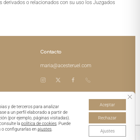
os derivados o relacionados con su uso los Juzgados
Contacto
maria@acesteruel.com
Cerra
Aceptar
ias y de terceros para analizar
ad
ase a un perfil elaborado a partir de
ión (por ejemplo, páginas visitadas).
Rechazar
consulte la
política de cookies
. Puede
s o configurarlas en
ajustes
.
Ajustes