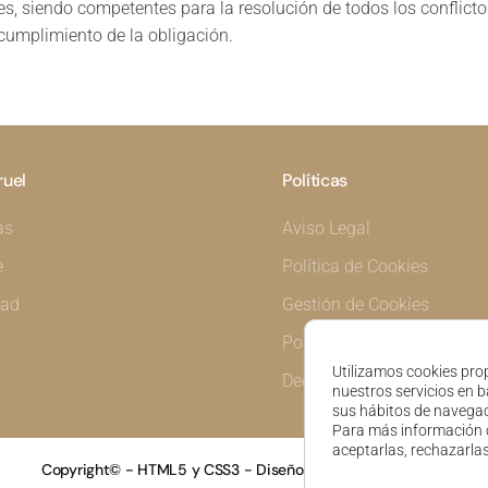
s, siendo competentes para la resolución de todos los conflict
 cumplimiento de la obligación.
ruel
Políticas
as
Aviso Legal
e
Política de Cookies
dad
Gestión de Cookies
Política de Privacidad
Utilizamos cookies prop
Declaración de Accesibilid
nuestros servicios en b
sus hábitos de navegac
Para más información 
aceptarlas, rechazarla
Copyright© - HTML5 y CSS3 - Diseño web Teruel dato360