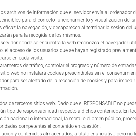
ños archivos de información que el servidor envía al ordenador d
dibles para el correcto funcionamiento y visualización del siti
s eficaz la navegación, y desaparecen al terminar la sesión del
izarán para la recogida de los mismos.
servidor donde se encuentra la web reconozca el navegador utili
o, el acceso de los usuarios que se hayan registrado previament
rarse en cada visita.
arámetros de tráfico, controlar el progreso y número de entradas
sitio web no instalará cookies prescindibles sin el consentimien
ador para ser alertado de la recepción de cookies y para impedir 
ormación.
tenidos de terceros sitios web. Dado que el RESPONSABLE no pued
ún tipo de responsabilidad respecto a dichos contenidos. En tod
ción nacional o internacional, la moral o el orden público, proce
oridades competentes el contenido en cuestión.
ión y contenidos almacenados, a título enunciativo pero no lim