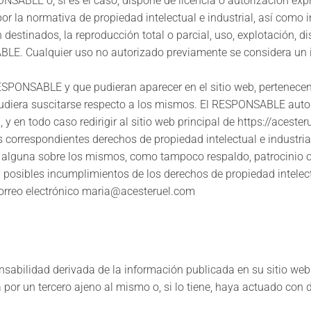
ONSABLE o, si es el caso, dispone de licencia o autorización exp
r la normativa de propiedad intelectual e industrial, así como i
destinados, la reproducción total o parcial, uso, explotación, di
SABLE. Cualquier uso no autorizado previamente se considera un
 RESPONSABLE y que pudieran aparecer en el sitio web, pertenecen
pudiera suscitarse respecto a los mismos. El RESPONSABLE autor
y en todo caso redirigir al sitio web principal de https://acester
 correspondientes derechos de propiedad intelectual e industria
ad alguna sobre los mismos, como tampoco respaldo, patrocinio
a posibles incumplimientos de los derechos de propiedad intelect
 correo electrónico maria@acesteruel.com
sabilidad derivada de la información publicada en su sitio we
or un tercero ajeno al mismo o, si lo tiene, haya actuado con dil